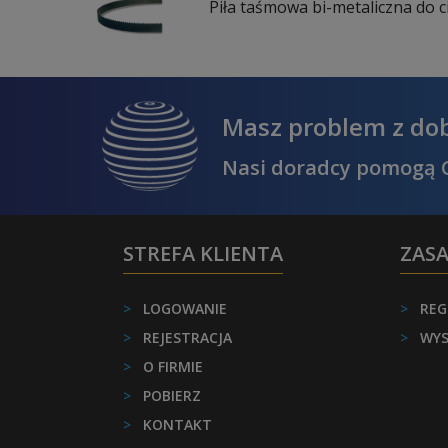
Piła taśmowa bi-metaliczna do c
Masz problem z do
Nasi doradcy pomogą C
STREFA KLIENTA
ZAS
>
LOGOWANIE
>
REG
>
REJESTRACJA
>
WYS
>
O FIRMIE
>
POBIERZ
>
KONTAKT