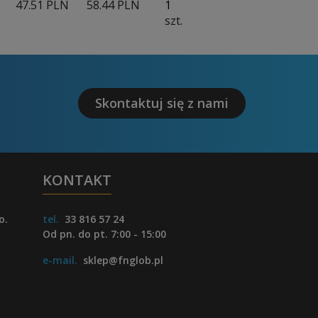
47.51 PLN
58.44 PLN
szt.
Skontaktuj się z nami
KONTAKT
o.
tel.
33 816 57 24
Od pn. do pt. 7:00 - 15:00
e-mail.
sklep@fnglob.pl