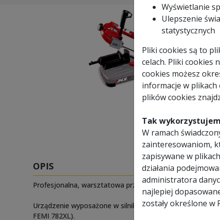
Wyświetlanie s
Ulepszenie świa
statystycznych
Pliki cookies są to 
celach. Pliki cookies
cookies możesz okreś
informacje w plikach
plików cookies znajdz
Tak wykorzystujem
W ramach świadczony
zainteresowaniom, k
zapisywane w plikach
OPIS
działania podejmowa
administratora danyc
Profesjonalna, warsztatowa przecinarka taśmowa włoskiej
najlepiej dopasowan
zostały określone w 
Urządzenie wyposażone w silnik o dużej mocy 950W zape
FEMI 782XL).