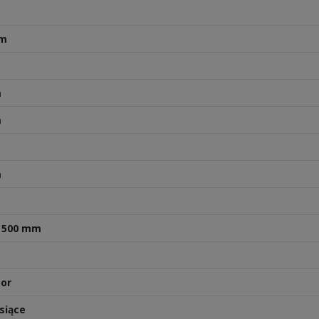
mm
m
m
m
x 500 mm
or
siące