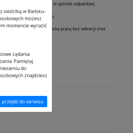
 szybkości przesuwu taśmy w sposób najbardziej
z siedzibą w Bielsku-
ształcenia blachy stalowej.
ch osobowych możesz
nym momencie wyrazić
o gwarantuje dokładną i cichą pracę bez wibracji oraz
obowe żądania
zania. Pamiętaj
niesieniu do
 osobowych znajdziesz
, przejdź do serwisu