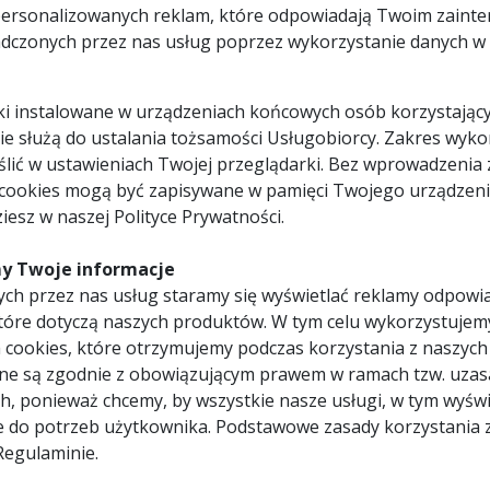
personalizowanych reklam, które odpowiadają Twoim zaint
8025191803805
FEMI-782XL
dczonych przez nas usług poprzez wykorzystanie danych w c
FEMI 782 XL
1 x przecinarka taśmowa FEM
1 x regulowany ogranicznik c
pliki instalowane w urządzeniach końcowych osób korzystający
950 W
długości 500 mm,
220 - 240 V
1 x piła taśmowa o wymiarze
 nie służą do ustalania tożsamości Usługobiorcy. Zakres wyk
1335 x 13 x 0,65 mm
0,65 mm, t=8/12,
60 / 80 m/min
lić w ustawieniach Twojej przeglądarki. Bez wprowadzenia 
1 x wymienny filc służący do
taśmy,
Ręczny
 cookies mogą być zapisywane w pamięci Twojego urządzeni
1 x instrukcja obsługi w języ
100 x 85
1 x gwarancja producenta (
mm
iesz w naszej Polityce Prywatności.
FAKTURA VAT / 24 miesiące 
105 mm
Rodzaj gwarancji:
door-to-door
Instrukcja obsługi
95 x 95
mm
y Twoje informacje
65 x 60
mm
ch przez nas usług staramy się wyświetlać reklamy odpowi
65 mm
tóre dotyczą naszych produktów. W tym celu wykorzystujem
65 x 65
mm
 cookies, które otrzymujemy podczas korzystania z naszych
16 kg
ne są zgodnie z obowiązującym prawem w ramach tzw. uzas
750
x 400 x 500 mm
h, ponieważ chcemy, by wszystkie nasze usługi, w tym wyświ
18 kg
 firmy Femi, model 782XL przeznaczona do cięcia stali i aluminium.
12 / 24
e do potrzeb użytkownika. Podstawowe zasady korzystania 
miesiące
Regulaminie.
7,84 PLN z VAT
wniający komfort użytkowania nawet podczas cięcia elementów o ś