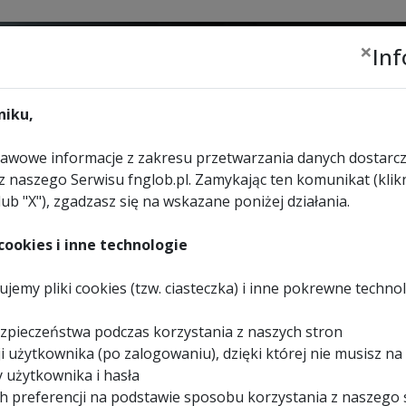
×
In
Zalogu
lub
zar
iku,
wowe informacje z zakresu przetwarzania danych dostarcz
z naszego Serwisu fnglob.pl. Zamykając ten komunikat (klikn
lub "X"), zgadzasz się na wskazane poniżej działania.
URZĄDZENIA
WYBIERZ
KONTAKT
REKREACYJNE
SKLEP
ookies i inne technologie
jemy pliki cookies (tzw. ciasteczka) i inne pokrewne techno
cinarka taśmowa FEMI 7
zpieczeństwa podczas korzystania z naszych stron
i użytkownika (po zalogowaniu), dzięki której nie musisz na
 użytkownika i hasła
h preferencji na podstawie sposobu korzystania z naszego 
I TAŚMOWE
>
PRZECINARKA TAŚMOWA FEMI 782 XL