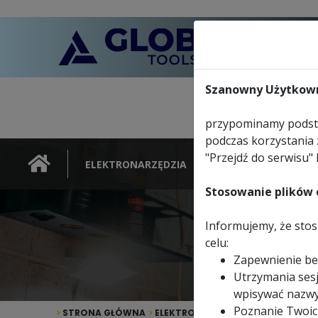
Szanowny Użytkown
przypominamy podsta
podczas korzystania 
"Przejdź do serwisu" 
ELEKTRONARZĘDZIA
NARZĘDZIA
Stosowanie plików c
Informujemy, że stosu
Prze
celu:
Zapewnienie be
Utrzymania sesj
wpisywać nazwy
Poznanie Twoic
>
STRONA GŁÓWNA
>
ELEKTRONARZĘDZIA
>
PRZECINARK