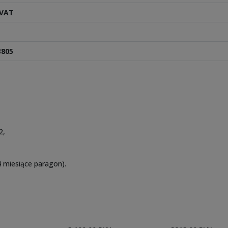
 VAT
L
3805
2,
 miesiące paragon).