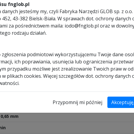
su fnglob.pl
u taśmy (60 / 80 m/min.). Wybór prędkości pozwala na dostosowanie
danych jesteśmy my, czyli Fabryka Narzędzi GLOB sp. z o.o. 
, natomiast podstawa wykonana z profilowanej, wytrzymałej na odk
ego 452, 43-382 Bielsk-Biała. W sprawach dot. ochrony dany
przenoszenie przecinarki.
nami za pośrednictwem maila: iodo@fnglob.pl oraz w dowol
łu pod kątem do 45°. Prowadzenie taśmy za pomocą łożysk kulowych c
tego rodzaju działań.
krętła znajdującego się obok uchwytu ramienia przecinarki.
 zgłoszenia podmiotowi wykorzystującemu Twoje dane os
macji, ich poprawiania, usunięcia lub ograniczenia przetwar
dym przypadku możliwe jest zrealizowanie Twoich praw w od
h w plikach cookies. Więcej szczegółów dot. ochrony danych
L
watności.
Przypomnij mi później
Akceptuję
x 0,65 mm
min