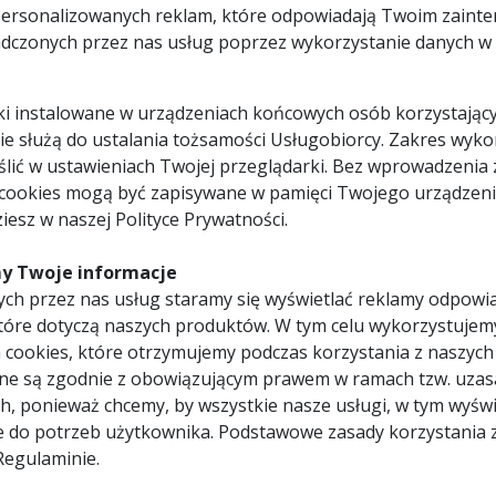
personalizowanych reklam, które odpowiadają Twoim zaint
dczonych przez nas usług poprzez wykorzystanie danych w c
SJONALNA OBSŁUGA
WŁASNY MAGAZYN
achowe doradztwo
w Bielsku-Białej
pliki instalowane w urządzeniach końcowych osób korzystający
 nie służą do ustalania tożsamości Usługobiorcy. Zakres wyk
lić w ustawieniach Twojej przeglądarki. Bez wprowadzenia 
 cookies mogą być zapisywane w pamięci Twojego urządzeni
iesz w naszej Polityce Prywatności.
y Twoje informacje
ch przez nas usług staramy się wyświetlać reklamy odpowi
tóre dotyczą naszych produktów. W tym celu wykorzystujem
NA DOSTAWE
OCZEKUJE
 cookies, które otrzymujemy podczas korzystania z naszych
ne są zgodnie z obowiązującym prawem w ramach tzw. uzas
h, ponieważ chcemy, by wszystkie nasze usługi, w tym wyświ
e do potrzeb użytkownika. Podstawowe zasady korzystania 
Regulaminie.