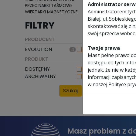
Administrator serwi
PRZECINARKI TAŚMOWE
EVOLUTIO
Administratorem tych 
WIERTARKI MAGNETYCZNE
EVO SYS
Białej, ul. Sobieski
FILTRY
prądotw
skontaktować się z 
swój sprzeciw wobec 
PRODUCENT
1634.30
Twoje prawa
EVOLUTION
Masz pełne prawo do
PRODUKT
dostępu do tych infor
DOSTĘPNY
jednak, że nie w każ
ARCHIWALNY
informacji zapisanyc
w naszej Polityce pry
Szukaj
Masz problem z d