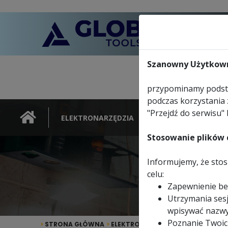
Szanowny Użytkown
przypominamy podsta
podczas korzystania 
"Przejdź do serwisu" 
ELEKTRONARZĘDZIA
NARZĘDZIA
Stosowanie plików c
Informujemy, że stosu
celu:
Zapewnienie be
Utrzymania sesj
wpisywać nazwy
Poznanie Twoic
>
STRONA GŁÓWNA
>
ELEKTRONARZĘDZIA
>
EVOSYSTEM