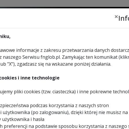
×
In
Zalogu
lub
zar
iku,
wowe informacje z zakresu przetwarzania danych dostarcz
z naszego Serwisu fnglob.pl. Zamykając ten komunikat (klikn
lub "X"), zgadzasz się na wskazane poniżej działania.
URZĄDZENIA
WYBIERZ
KONTAKT
REKREACYJNE
SKLEP
ookies i inne technologie
jemy pliki cookies (tzw. ciasteczka) i inne pokrewne techno
EvoSystem
zpieczeństwa podczas korzystania z naszych stron
i użytkownika (po zalogowaniu), dzięki której nie musisz na
 użytkownika i hasła
h preferencji na podstawie sposobu korzystania z naszego 