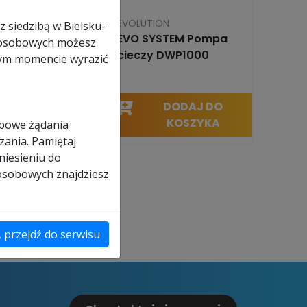
ON
EVOLUTION
z siedzibą w Bielsku-
STEM Myjka
EVO SYSTEM Pompa
ch osobowych możesz
niowa PW3200
cieczy DWP1000
nym momencie wyrazić
0 PLN
1634.30 PLN
DODAJ DO
DODAJ DO
KOSZYKA
KOSZYKA
obowe żądania
zania. Pamiętaj
niesieniu do
 osobowych znajdziesz
, przejdź do serwisu