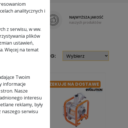
eresowaniom
elach analitycznych i
POLSKA FIRMA
NAJWYŻSZA JAKOŚĆ
z tradycjami
naszych produktów
ch z serwisu, w ww.
orzystywania plików
zmian ustawień,
a. Więcej na temat
SORTUJ WEDŁUG:
adające Twoim
y informacje
 NA DOSTAWE
OCZEKUJE NA DOSTAWE
 stron. Nasze
adnionego interesu
etlane reklamy, były
z naszego serwisu