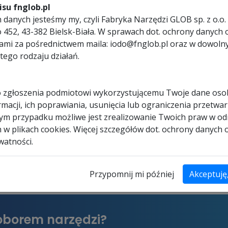
su fnglob.pl
N
EVOLUTION
EVOLUTI
danych jesteśmy my, czyli Fabryka Narzędzi GLOB sp. z o.o. 
TEM Agregat
EVO SYSTEM Silnik
EVO SY
ego 452, 43-382 Bielsk-Biała. W sprawach dot. ochrony dany
órczy GEN200
EVO200
ciśnie
nami za pośrednictwem maila: iodo@fnglob.pl oraz w dowol
tego rodzaju działań.
 PLN
2723.84 PLN
1634.3
DODAJ DO
DODAJ DO
KOSZYKA
KOSZYKA
 zgłoszenia podmiotowi wykorzystującemu Twoje dane os
macji, ich poprawiania, usunięcia lub ograniczenia przetwar
dym przypadku możliwe jest zrealizowanie Twoich praw w od
h w plikach cookies. Więcej szczegółów dot. ochrony danych
watności.
Przypomnij mi później
Akceptuję
oborem narzędzi?