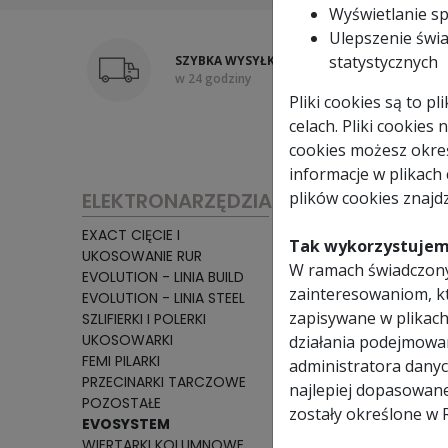
Wyświetlanie s
Ulepszenie świa
statystycznych
SZYBKA WYSYŁKA
PROFE
w 24 godziny
oraz f
Pliki cookies są to 
celach. Pliki cookies
cookies możesz okreś
informacje w plikach
ELEKTRONARZĘDZIA
plików cookies znajdz
EXACT CIĘCIE I
Tak wykorzystujem
UKOSOWANIE RUR
W ramach świadczony
EVOLUTION - LINIA BUILD
zainteresowaniom, k
OCZEKUJE 
EVOLUTION - LINIA STEEL
zapisywane w plikach
SZLIFIERKI I POLERKI
UKOSOWARKI
działania podejmowa
FEMI PILARKI
administratora danyc
PRZECINARKI TARCZOWE
najlepiej dopasowan
POZOSTAŁE
zostały określone w 
EVOSYSTEM
WIERTARKI KOLUMNOWE