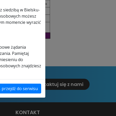
z siedzibą w Bielsku-
ch osobowych możesz
nym momencie wyrazić
obowe żądania
zania. Pamiętaj
niesieniu do
 osobowych znajdziesz
Skontaktuj się z nami
, przejdź do serwisu
KONTAKT