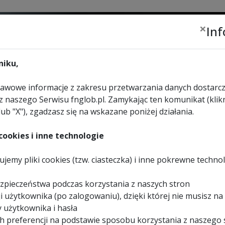
×
In
Zalogu
lub
zar
iku,
wowe informacje z zakresu przetwarzania danych dostarcz
z naszego Serwisu fnglob.pl. Zamykając ten komunikat (klikn
lub "X"), zgadzasz się na wskazane poniżej działania.
URZĄDZENIA
WYBIERZ
KONTAKT
REKREACYJNE
SKLEP
ookies i inne technologie
jemy pliki cookies (tzw. ciasteczka) i inne pokrewne techno
taliczna do cięcia stal
zpieczeństwa podczas korzystania z naszych stron
i użytkownika (po zalogowaniu), dzięki której nie musisz na
 użytkownika i hasła
h preferencji na podstawie sposobu korzystania z naszego 