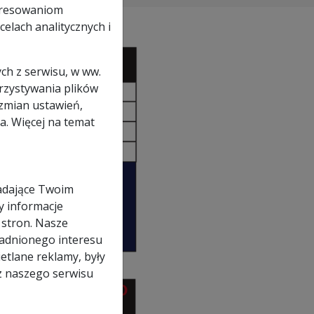
eresowaniom
elach analitycznych i
ch z serwisu, w ww.
orzystywania plików
zmian ustawień,
a. Więcej na temat
adające Twoim
y informacje
 stron. Nasze
adnionego interesu
etlane reklamy, były
z naszego serwisu