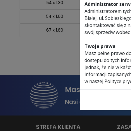
54 x 1.30
Administrator serwi
Administratorem tych 
54 x 1.60
Białej, ul. Sobieski
skontaktować się z 
67 x 1.60
swój sprzeciw wobec 
Twoje prawa
Masz pełne prawo do
dostępu do tych infor
jednak, że nie w każ
informacji zapisanyc
w naszej Polityce pry
Masz problem z d
Nasi doradcy pomogą 
STREFA KLIENTA
ZAS