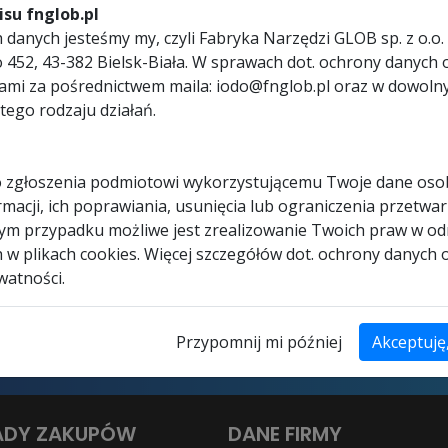
su fnglob.pl
danych jesteśmy my, czyli Fabryka Narzędzi GLOB sp. z o.o. 
ego 452, 43-382 Bielsk-Biała. W sprawach dot. ochrony dany
nami za pośrednictwem maila: iodo@fnglob.pl oraz w dowol
tego rodzaju działań.
 zgłoszenia podmiotowi wykorzystującemu Twoje dane os
macji, ich poprawiania, usunięcia lub ograniczenia przetwar
dym przypadku możliwe jest zrealizowanie Twoich praw w od
h w plikach cookies. Więcej szczegółów dot. ochrony danych
watności.
oborem narzędzi?
Przypomnij mi później
Akceptuję
Ci wybrać najlepsze rozwiązanie!
ADY ZAKUPÓW
DANE FIRMY