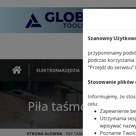
Szanowny Użytkown
przypominamy podsta
podczas korzystania 
"Przejdź do serwisu" 
ELEKTRONARZĘDZIA
NARZĘDZIA
Stosowanie plików c
Informujemy, że stosu
Piła taśmowa bi-me
celu:
Zapewnienie be
Utrzymania sesj
wpisywać nazwy
Poznanie Twoic
>
STRONA GŁÓWNA
>
PIŁY TAŚMOWE DO METALU