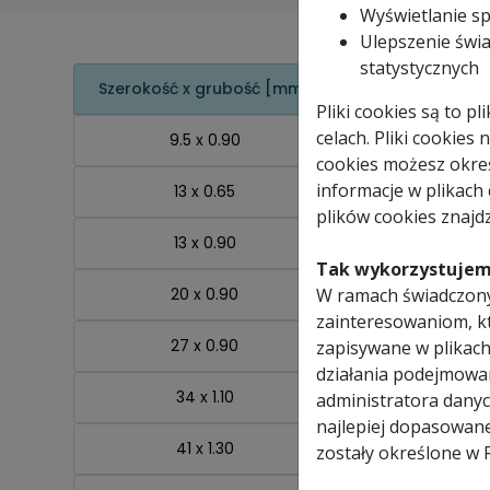
Wyświetlanie s
Ulepszenie świa
statystycznych
Szerokość x grubość [mm]
Pliki cookies są to 
celach. Pliki cookies
9.5 x 0.90
cookies możesz okreś
informacje w plikach
13 x 0.65
plików cookies znajdz
13 x 0.90
Tak wykorzystujem
20 x 0.90
W ramach świadczony
zainteresowaniom, k
27 x 0.90
zapisywane w plikach
działania podejmowa
34 x 1.10
administratora danyc
najlepiej dopasowan
41 x 1.30
zostały określone w 