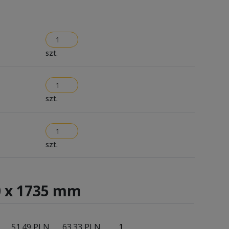
szt.
szt.
szt.
0 x 1735 mm
51.49 PLN
63.33 PLN