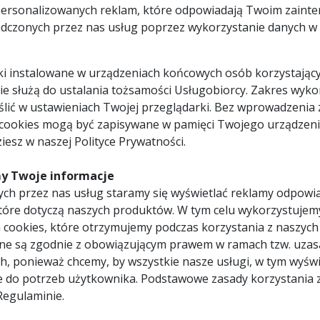
personalizowanych reklam, które odpowiadają Twoim zaint
8025191803447
FEMI-785XL
dczonych przez nas usług poprzez wykorzystanie danych w c
785 XL
1 x przecinarka taśmowa FEM
1 x regulowany ogranicznik c
pliki instalowane w urządzeniach końcowych osób korzystający
1600 W
długości 500 mm,
220 - 240 V
1 x piła taśmowa o wymiarze
 nie służą do ustalania tożsamości Usługobiorcy. Zakres wyk
1735 x 13 x 0,9 mm
mm t=8/12,
60 / 80 m/min
lić w ustawieniach Twojej przeglądarki. Bez wprowadzenia 
1 x instrukcja obsługi,
1 x gwarancja producenta (
Ręczny
 cookies mogą być zapisywane w pamięci Twojego urządzeni
FAKTURA VAT / 24 miesiące 
205 x 150
mm
iesz w naszej Polityce Prywatności.
152 mm
Rodzaj gwarancji:
door-to-door
150 x 150
mm
y Twoje informacje
105 x 95
mm
ch przez nas usług staramy się wyświetlać reklamy odpowi
106
tóre dotyczą naszych produktów. W tym celu wykorzystujem
mm
102 x 102
 cookies, które otrzymujemy podczas korzystania z naszych
mm
35 kg
ne są zgodnie z obowiązującym prawem w ramach tzw. uzas
h, ponieważ chcemy, by wszystkie nasze usługi, w tym wyświ
1020 x 400 x 600 mm
dużego zakresu cięcia (średnica do 152 mm) oraz mobilności. Przec
38 kg
e do potrzeb użytkownika. Podstawowe zasady korzystania 
12 / 24
miesiące
Regulaminie.
szego problemu przecięty zostanie zamocowany w imadle materiał.
17,15 PLN z VAT