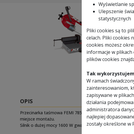
Wyświetlanie s
Ulepszenie świa
statystycznych
Pliki cookies są to 
celach. Pliki cookies
cookies możesz okreś
informacje w plikach
plików cookies znajdz
Tak wykorzystujem
W ramach świadczony
zainteresowaniom, k
zapisywane w plikach
OPIS
działania podejmowa
administratora danyc
Przecinarka taśmowa FEMI 785 XL to idealne połączenie 
najlepiej dopasowan
miejsce montażu.
zostały określone w 
Silnik o dużej mocy 1600 W gwarantuje, że bez najmniej