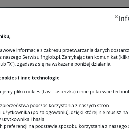
×
In
Zalogu
lub
zar
iku,
wowe informacje z zakresu przetwarzania danych dostarcz
z naszego Serwisu fnglob.pl. Zamykając ten komunikat (klikn
lub "X"), zgadzasz się na wskazane poniżej działania.
URZĄDZENIA
WYBIERZ
KONTAKT
REKREACYJNE
SKLEP
ookies i inne technologie
jemy pliki cookies (tzw. ciasteczka) i inne pokrewne techno
cinarka taśmowa FEMI 7
zpieczeństwa podczas korzystania z naszych stron
i użytkownika (po zalogowaniu), dzięki której nie musisz na
 użytkownika i hasła
h preferencji na podstawie sposobu korzystania z naszego 
I TAŚMOWE
>
PRZECINARKA TAŚMOWA FEMI 785 XL