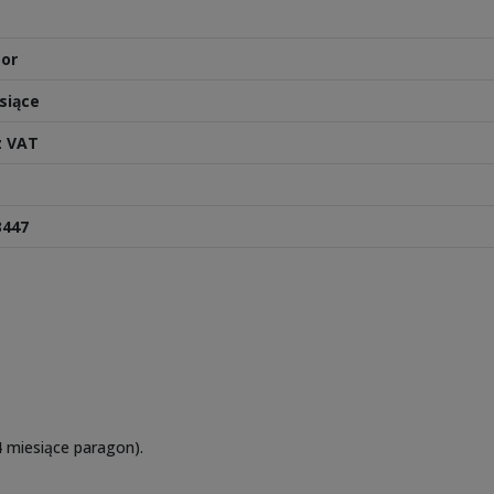
or
siące
z VAT
L
3447
 miesiące paragon).