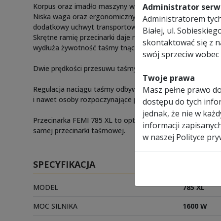
Administrator serwi
Korpus oraz imadło maszyny w całości wykonane z odlewu
Niska waga oraz ergonomiczny uchwyt umożliwiają łatwe 
Administratorem tych 
dodatkowy uchwyt transportowy wykonany z wytrzymałe
Białej, ul. Sobieski
Skrętne ramię przecinarki daje możliwość cięcia materia
skontaktować się z 
wydłuża żywotność taśmy tnącej.
swój sprzeciw wobec 
Dwie prędkości przesuwu taśmy (60 i 80 m/min.), zapewni
Twoje prawa
Masz pełne prawo do
Regulacja naciągu taśmy odbywa się ręcznie za pomocą po
i nawet osoby rozpoczynające pracę z tego typu przecina
dostępu do tych infor
jednak, że nie w każ
Przecinarka FEMI 785 XL to optymalny wybór dla bardzie
informacji zapisanyc
samej przecinarki taśmowej.
w naszej Polityce pry
SPECYFIKACJA
MODEL
785 XL
MOC SILNIKA
1600 W