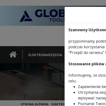
Szanowny Użytkown
przypominamy podsta
podczas korzystania 
"Przejdź do serwisu" 
ELEKTRONARZĘDZIA
NARZĘDZIA
Stosowanie plików c
Informujemy, że stosu
Prze
celu:
Zapewnienie be
Utrzymania sesj
wpisywać nazwy
Poznanie Twoic
>
STRONA GŁÓWNA
>
ELEKTRONARZĘDZIA
>
PRZECINARK