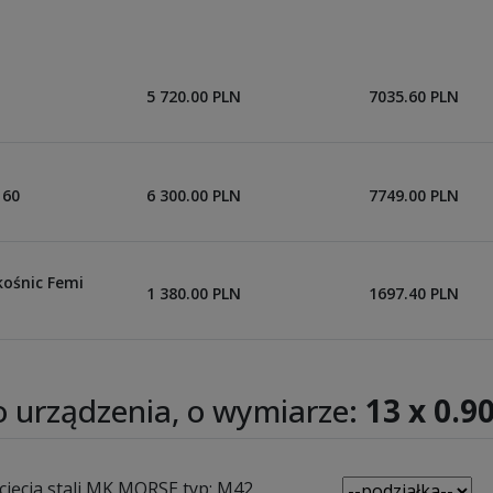
5 720.00 PLN
7035.60 PLN
160
6 300.00 PLN
7749.00 PLN
kośnic Femi
1 380.00 PLN
1697.40 PLN
 urządzenia, o wymiarze:
13 x 0.9
cięcia stali MK MORSE typ: M42