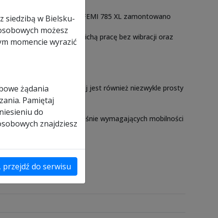
achy stalowej.
zym w podstawie przecinarki FEMI 785 XL zamontowano
z siedzibą w Bielsku-
ch osobowych możesz
o gwarantuje dokładną i cichą pracę bez wibracji oraz
nym momencie wyrazić
obowe żądania
oces wymiany taśmy tnącej jest również niezwykle prosty
zania. Pamiętaj
niesieniu do
zakres cięcia, ale jednocześnie wymagających mobilności
 osobowych znajdziesz
, przejdź do serwisu