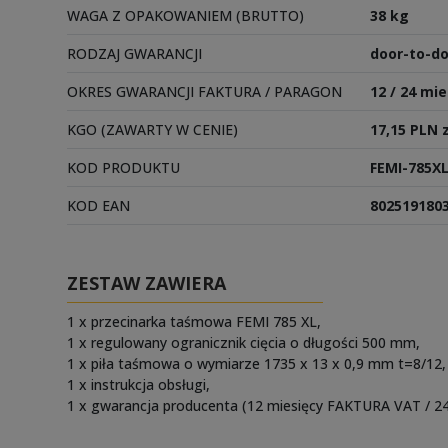
WAGA Z OPAKOWANIEM (BRUTTO)
38 kg
RODZAJ GWARANCJI
door-to-do
OKRES GWARANCJI FAKTURA / PARAGON
12 / 24 mie
KGO (ZAWARTY W CENIE)
17,15 PLN 
KOD PRODUKTU
FEMI-785X
KOD EAN
802519180
ZESTAW ZAWIERA
1 x przecinarka taśmowa FEMI 785 XL,
1 x regulowany ogranicznik cięcia o długości 500 mm,
1 x piła taśmowa o wymiarze 1735 x 13 x 0,9 mm t=8/12,
1 x instrukcja obsługi,
1 x gwarancja producenta (12 miesięcy FAKTURA VAT / 24