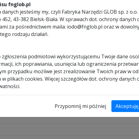
su fnglob.pl
, natomiast podstawa wykonana z wytrzymałej na odkształcenia bl
przenoszenie przecinarki. Aby transport uczynić jeszcze łatwiejs
danych jesteśmy my, czyli Fabryka Narzędzi GLOB sp. z o.o. 
go tworzywa sztucznego.
ego 452, 43-382 Bielsk-Biała. W sprawach dot. ochrony dany
łu pod kątem do 45°. Prowadzenie taśmy za pomocą łożysk kulowych c
nami za pośrednictwem maila: iodo@fnglob.pl oraz w dowol
tego rodzaju działań.
ają możliwość optymlanje prędkości dla cięcia danego materiału.
 zgłoszenia podmiotowi wykorzystującemu Twoje dane os
krętła znajdującego się obok uchwytu ramienia przecinarki. Sam pr
rką wymienią taśmę tnącą w bardzo krótkim czasie.
macji, ich poprawiania, usunięcia lub ograniczenia przetwar
dym przypadku możliwe jest zrealizowanie Twoich praw w od
j wymagających użytkowników, ceniących dużą moc urządzenia, duży 
h w plikach cookies. Więcej szczegółów dot. ochrony danych
watności.
Przypomnij mi później
Akceptuję