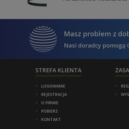
Masz problem z do
Nasi doradcy pomogą C
STREFA KLIENTA
ZAS
>
LOGOWANIE
>
REG
>
REJESTRACJA
>
WYS
>
O FIRMIE
>
POBIERZ
>
KONTAKT