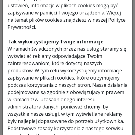
mm
100 x 100
ustawień, informacje w plikach cookies mogą być
mm
36 kg
zapisywane w pamięci Twojego urządzenia. Więcej
1010
OPIS
x 600 x 380 mm
44,5 kg
na temat plików cookies znajdziesz w naszej Polityce
12 / 24
miesiące
Zaawansowana technologicznie przecinarka taśmowa do
17,64 PLN z VAT
Prywatności.
cięcia stali włoskiej firmy FEMI ABS NG160 .
Tak wykorzystujemy Twoje informacje
Urządzenie wyposażone w silnik o dużej mocy 2000W
W ramach świadczonych przez nas usług staramy się
zapewniający komfort użytkowania nawet podczas cięcia
wyświetlać reklamy odpowiadające Twoim
elementów o średnicy do 150 mm (maksymalny zakres w
zainteresowaniom, które dotyczą naszych
przecinarce FEMI ABS NG160).
Przecinarka dysponuje potencjometrem odpowiedzialnym za
produktów. W tym celu wykorzystujemy informacje
płynną regulację prędkości przesuwu taśmy w zakresie 35 do
zapisywane w plikach cookies, które otrzymujemy
80 m/min.. Wybór prędkości pozwala na dostosowanie
podczas korzystania z naszych stron. Nasze działania
szybkości przesuwu taśmy w sposób najbardziej
podejmowane są zgodnie z obowiązującym prawem
ekonomiczny dla cięcia danego materiału.
w ramach tzw. uzasadnionego interesu
administratora danych, ponieważ chcemy, by
Model ABS NG160 jest jedną z najpopularniejszych
wszystkie nasze usługi, w tym wyświetlane reklamy,
przecinarek taśmowych FEMI. W przecinarce zastosowano
również unikatowe, opatentowane przez firmę FEMI
były najlepiej dopasowane do potrzeb użytkownika.
rozwiązania:
Podstawowe zasady korzystania z naszego serwisu
- NG (New Generation). Linia przecinarek NG to faktycznie