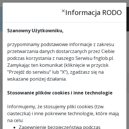
×
Informacja RODO
Menu
Szanowny Użytkowniku,
przypominamy podstawowe informacje z zakresu
przetwarzania danych dostarczanych przez Ciebie
podczas korzystania z naszego Serwisu fnglob.pl.
Zamykając ten komunikat (kliknięcie w przycisk
tel.
33 816 57 24
"Przejdź do serwisu" lub "X"), zgadzasz się na
>
STRONA GŁÓWNA
>
ELEKTRONARZĘDZIA
wskazane poniżej działania.
>
PRZECINARKI TAŚMOWE
>
PRZECINARKA TAŚMOWA FEMI ABS NG160
Stosowanie plików cookies i inne technologie
Informujemy, że stosujemy pliki cookies (tzw.
ciasteczka) i inne pokrewne technologie, które mają
na celu:
Zapewnienie bezpieczeństwa podczas