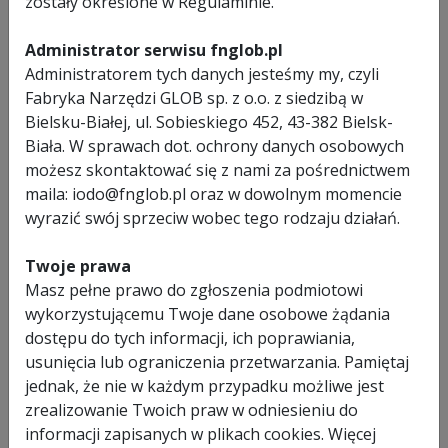
zostały określone w Regulaminie.
nowa generacja przecinarek, w których kierunek przesuwu
taśmy odbywa się w odwrotnym kierunku, niż w tradycyjnych
Administrator serwisu fnglob.pl
przecinarkach taśmowych. Wg danych producenta takie
Administratorem tych danych jesteśmy my, czyli
rozwiązanie zapewnia zwiększenie wydajności cięcia nawet o
Fabryka Narzędzi GLOB sp. z o.o. z siedzibą w
60% w porównaniu z podobną parametrami przecinarką
taśmową.
Bielsku-Białej, ul. Sobieskiego 452, 43-382 Bielsk-
- ABS (Automatic Blade System). System charakteryzujący
Biała. W sprawach dot. ochrony danych osobowych
się zastosowaniem automatycznego, 4-stopniowego
możesz skontaktować się z nami za pośrednictwem
systemu opadania ramienia przecinarki taśmowej. Po
maila: iodo@fnglob.pl oraz w dowolnym momencie
założeniu materiału i włączeniu, przecinarka może pracować
wyrazić swój sprzeciw wobec tego rodzaju działań.
bez obecności operatora - po przecięciu elementu
przecinarka wyłączy się dzięki zastosowaniu wyłącznika
Twoje prawa
krańcowego.
Masz pełne prawo do zgłoszenia podmiotowi
Całość urządzenia (korpus, podstawa oraz imadło) w całości
wykorzystującemu Twoje dane osobowe żądania
wykonane z odlewu, zapewniającego sztywność konstrukcji,
dostępu do tych informacji, ich poprawiania,
wytrzymałość i niską wagę.
usunięcia lub ograniczenia przetwarzania. Pamiętaj
jednak, że nie w każdym przypadku możliwe jest
Skrętne ramię przecinarki daje możliwość cięcia materiału
zrealizowanie Twoich praw w odniesieniu do
pod kątem do 45°. Prowadzenie taśmy za pomocą łożysk
informacji zapisanych w plikach cookies. Więcej
kulowych co gwarantuje dokładną i cichą pracę bez wibracji