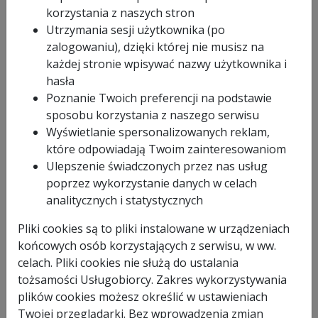
korzystania z naszych stron
Utrzymania sesji użytkownika (po
zalogowaniu), dzięki której nie musisz na
8025191804420
FEMI-ABSNG160
każdej stronie wpisywać nazwy użytkownika i
hasła
Poznanie Twoich preferencji na podstawie
sposobu korzystania z naszego serwisu
od 9.99 PLN
w 24 godziny
Wyświetlanie spersonalizowanych reklam,
7749.00 PLN
które odpowiadają Twoim zainteresowaniom
Ulepszenie świadczonych przez nas usług
poprzez wykorzystanie danych w celach
Zapytaj o produkt
analitycznych i statystycznych
ABS NG 160
1 x przecinarka taśmowa Femi ABS NG160,
1 x regulowany ogranicznik cięcia o
2000 W
Pliki cookies są to pliki instalowane w urządzeniach
długości 500 mm,
220 - 240 V
1 x piła taśmowa o wymiarze 1735 x 13 x 0,9
1735 x 13 x 0,9 mm
mm,
35 - 80 m/min
końcowych osób korzystających z serwisu, w ww.
1 x instrukcja obsługi,
ABS (Automatic
1 x gwarancja producenta (12 miesięcy
Blade System) / NG (New Generation)
FAKTURA VAT / 24 miesiące paragon)
celach. Pliki cookies nie służą do ustalania
Ręczny ze
sprzęgłem
160 x 140
tożsamości Usługobiorcy. Zakres wykorzystywania
mm
Rodzaj gwarancji:
door-to-door
150 mm
150 x 150
plików cookies możesz określić w ustawieniach
mm
105 x 120
mm
Twojej przeglądarki. Bez wprowadzenia zmian
100