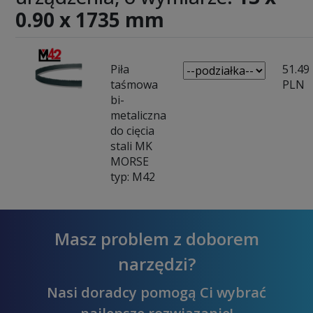
0.90 x 1735 mm
Piła
51.49
taśmowa
PLN
bi-
metaliczna
do cięcia
stali MK
MORSE
typ: M42
Masz problem z doborem
narzędzi?
Nasi doradcy pomogą Ci wybrać