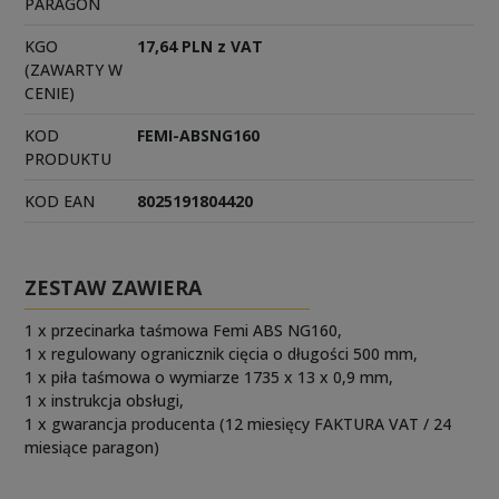
PARAGON
KGO
17,64 PLN z VAT
(ZAWARTY W
CENIE)
KOD
FEMI-ABSNG160
PRODUKTU
KOD EAN
8025191804420
ZESTAW ZAWIERA
1 x przecinarka taśmowa Femi ABS NG160,
1 x regulowany ogranicznik cięcia o długości 500 mm,
1 x piła taśmowa o wymiarze 1735 x 13 x 0,9 mm,
1 x instrukcja obsługi,
1 x gwarancja producenta (12 miesięcy FAKTURA VAT / 24
miesiące paragon)