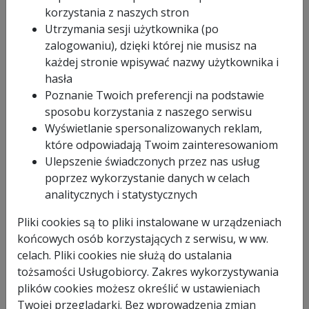
150 x 1,2/1,0 x 20mm / 52z
korzystania z naszych stron
Utrzymania sesji użytkownika (po
CERMET
GLOB-KP-150
zalogowaniu), dzięki której nie musisz na
każdej stronie wpisywać nazwy użytkownika i
Imię i
hasła
nazwisko
Poznanie Twoich preferencji na podstawie
Nazwa firmy
sposobu korzystania z naszego serwisu
Wyświetlanie spersonalizowanych reklam,
Email
*
które odpowiadają Twoim zainteresowaniom
Telefon
Ulepszenie świadczonych przez nas usług
poprzez wykorzystanie danych w celach
analitycznych i statystycznych
Pliki cookies są to pliki instalowane w urządzeniach
końcowych osób korzystających z serwisu, w ww.
celach. Pliki cookies nie służą do ustalania
tożsamości Usługobiorcy. Zakres wykorzystywania
plików cookies możesz określić w ustawieniach
Twojej przeglądarki. Bez wprowadzenia zmian