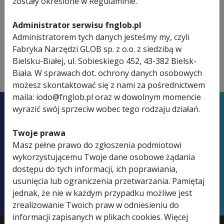
zostały określone w Regulaminie.
Administrator serwisu fnglob.pl
Administratorem tych danych jesteśmy my, czyli
Fabryka Narzędzi GLOB sp. z o.o. z siedzibą w
Bielsku-Białej, ul. Sobieskiego 452, 43-382 Bielsk-
Biała. W sprawach dot. ochrony danych osobowych
możesz skontaktować się z nami za pośrednictwem
maila: iodo@fnglob.pl oraz w dowolnym momencie
wyrazić swój sprzeciw wobec tego rodzaju działań.
Masz problem z doborem
narzędzi?
Twoje prawa
Masz pełne prawo do zgłoszenia podmiotowi
Nasi doradcy pomogą Ci wybrać
wykorzystującemu Twoje dane osobowe żądania
najlepsze rozwiązanie!
dostępu do tych informacji, ich poprawiania,
usunięcia lub ograniczenia przetwarzania. Pamiętaj
Skontaktuj się z nami
jednak, że nie w każdym przypadku możliwe jest
zrealizowanie Twoich praw w odniesieniu do
informacji zapisanych w plikach cookies. Więcej