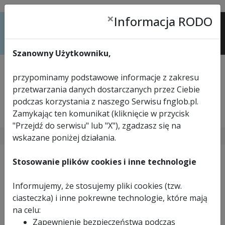
×
Informacja RODO
Menu
Szanowny Użytkowniku,
przypominamy podstawowe informacje z zakresu
przetwarzania danych dostarczanych przez Ciebie
podczas korzystania z naszego Serwisu fnglob.pl.
Zamykając ten komunikat (kliknięcie w przycisk
tel.
33 816 57 24
"Przejdź do serwisu" lub "X"), zgadzasz się na
>
STRONA GŁÓWNA
>
ZAPYTANIA
wskazane poniżej działania.
Stosowanie plików cookies i inne technologie
Zapytanie o:
Piła tarczowa
Informujemy, że stosujemy pliki cookies (tzw.
do cięcia blachy
ciasteczka) i inne pokrewne technologie, które mają
na celu:
trapezowej GLOBAL SAW
Zapewnienie bezpieczeństwa podczas