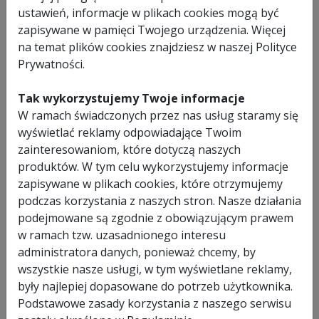
15,materiał PCV wypełniony pianką poliuretanową.
ustawień, informacje w plikach cookies mogą być
Szereg kolorowych elementów urozmaicających
zapisywane w pamięci Twojego urządzenia. Więcej
najmłodszym zabawę na śniegu.
na temat plików cookies znajdziesz w naszej Polityce
Wszystkie elementy skonstruowane tak, aby zapewnić
Prywatności.
maksimum bezpieczeństwa, możliwość wykonania figurek z
indywidualnymi nadrukami reklamowymi klienta.
Tak wykorzystujemy Twoje informacje
Termin realizacji do 14 dni od daty zamówienia.
W ramach świadczonych przez nas usług staramy się
wyświetlać reklamy odpowiadające Twoim
zainteresowaniom, które dotyczą naszych
SPECYFIKACJA
produktów. W tym celu wykorzystujemy informacje
zapisywane w plikach cookies, które otrzymujemy
KOD
GLOB-WN-MAR-RP100-4
podczas korzystania z naszych stron. Nasze działania
PRODUKTU
podejmowane są zgodnie z obowiązującym prawem
w ramach tzw. uzasadnionego interesu
administratora danych, ponieważ chcemy, by
ZESTAW ZAWIERA
wszystkie nasze usługi, w tym wyświetlane reklamy,
były najlepiej dopasowane do potrzeb użytkownika.
1 x Figurka z nadrukiem 55 x 80 x 15cm obrotowa SZOP
Podstawowe zasady korzystania z naszego serwisu