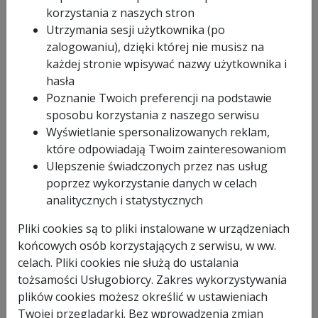
korzystania z naszych stron
Utrzymania sesji użytkownika (po
zalogowaniu), dzięki której nie musisz na
GLOB-WN-MAR-RP100-4
każdej stronie wpisywać nazwy użytkownika i
hasła
Poznanie Twoich preferencji na podstawie
sposobu korzystania z naszego serwisu
od 9.99 PLN
w 24 godziny
Wyświetlanie spersonalizowanych reklam,
507.99 PLN
które odpowiadają Twoim zainteresowaniom
Ulepszenie świadczonych przez nas usług
poprzez wykorzystanie danych w celach
Zapytaj o produkt
analitycznych i statystycznych
Figurka obrotowa RP100/4 Szop wymiar 85 x
1 x Figurka z nadrukiem 55 x 80 x 15cm
55 x 15,materiał PCV wypełniony pianką
obrotowa SZOP
Pliki cookies są to pliki instalowane w urządzeniach
poliuretanową.
Szereg kolorowych elementów
urozmaicających najmłodszym zabawę na
końcowych osób korzystających z serwisu, w ww.
śniegu.
Wszystkie elementy skonstruowane tak,
aby zapewnić maksimum bezpieczeństwa,
celach. Pliki cookies nie służą do ustalania
możliwość wykonania figurek z
indywidualnymi nadrukami reklamowymi
klienta.
tożsamości Usługobiorcy. Zakres wykorzystywania
OPIS
Termin realizacji do 14 dni od daty
zamówienia.
plików cookies możesz określić w ustawieniach
Figurka obrotowa RP100/4 Szop wymiar 85 x 55 x
Twojej przeglądarki. Bez wprowadzenia zmian