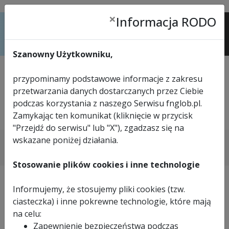
×
Informacja RODO
Menu
Szanowny Użytkowniku,
przypominamy podstawowe informacje z zakresu
przetwarzania danych dostarczanych przez Ciebie
podczas korzystania z naszego Serwisu fnglob.pl.
Zamykając ten komunikat (kliknięcie w przycisk
tel.
33 816 57 24
"Przejdź do serwisu" lub "X"), zgadzasz się na
>
STRONA GŁÓWNA
>
WYPOSAŻENIE STOKÓW
wskazane poniżej działania.
>
PRZEDSZKOLA NARCIARSKIE
>
FIGURKA Z NADRUKIEM 55 X 80 X 15CM OBROTOWA SZOP
Stosowanie plików cookies i inne technologie
Informujemy, że stosujemy pliki cookies (tzw.
ciasteczka) i inne pokrewne technologie, które mają
na celu:
Zapewnienie bezpieczeństwa podczas