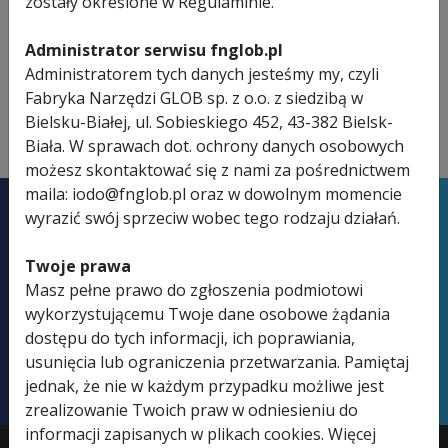
zostały określone w Regulaminie.
ZALETY
Administrator serwisu fnglob.pl
Wysokość: 85cm
Administratorem tych danych jesteśmy my, czyli
Szerokość: 55cm
Fabryka Narzędzi GLOB sp. z o.o. z siedzibą w
Grubość: 15cm
Bielsku-Białej, ul. Sobieskiego 452, 43-382 Bielsk-
Biała. W sprawach dot. ochrony danych osobowych
możesz skontaktować się z nami za pośrednictwem
maila: iodo@fnglob.pl oraz w dowolnym momencie
Masz problem z doborem
wyrazić swój sprzeciw wobec tego rodzaju działań.
narzędzi?
Twoje prawa
Masz pełne prawo do zgłoszenia podmiotowi
Nasi doradcy pomogą Ci wybrać
wykorzystującemu Twoje dane osobowe żądania
najlepsze rozwiązanie!
dostępu do tych informacji, ich poprawiania,
usunięcia lub ograniczenia przetwarzania. Pamiętaj
Skontaktuj się z nami
jednak, że nie w każdym przypadku możliwe jest
zrealizowanie Twoich praw w odniesieniu do
informacji zapisanych w plikach cookies. Więcej