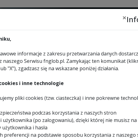
×
In
Zalogu
lub
zar
iku,
wowe informacje z zakresu przetwarzania danych dostarcz
z naszego Serwisu fnglob.pl. Zamykając ten komunikat (klikn
lub "X"), zgadzasz się na wskazane poniżej działania.
URZĄDZENIA
WYBIERZ
KONTAKT
REKREACYJNE
SKLEP
ookies i inne technologie
jemy pliki cookies (tzw. ciasteczka) i inne pokrewne techno
ahacza krótkie POLGLO
zpieczeństwa podczas korzystania z naszych stron
i użytkownika (po zalogowaniu), dzięki której nie musisz na
 użytkownika i hasła
h preferencji na podstawie sposobu korzystania z naszego 
I ZAMIENNE
>
ZAWIESIE WAHACZA KRÓTKIE POLGLOB, POLSPORT