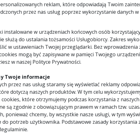
personalizowanych reklam, które odpowiadają Twoim zaint
GLOB-WN-ZAW-KR
dczonych przez nas usług poprzez wykorzystanie danych w c
Zawiesie wahacza krótkie do wyciągów
1 x zawiesie wahacza krótki
narciarskich orczykowych typu: POLGLOB,
pliki instalowane w urządzeniach końcowych osób korzystający
POLSPORT
 nie służą do ustalania tożsamości Usługobiorcy. Zakres wyk
lić w ustawieniach Twojej przeglądarki. Bez wprowadzenia 
 cookies mogą być zapisywane w pamięci Twojego urządzeni
iesz w naszej Polityce Prywatności.
y Twoje informacje
ch przez nas usług staramy się wyświetlać reklamy odpowi
tóre dotyczą naszych produktów. W tym celu wykorzystujem
 cookies, które otrzymujemy podczas korzystania z naszych
ne są zgodnie z obowiązującym prawem w ramach tzw. uzas
czykowych typu: POLGLOB, POLSPORT
h, ponieważ chcemy, by wszystkie nasze usługi, w tym wyświ
e do potrzeb użytkownika. Podstawowe zasady korzystania 
Regulaminie.