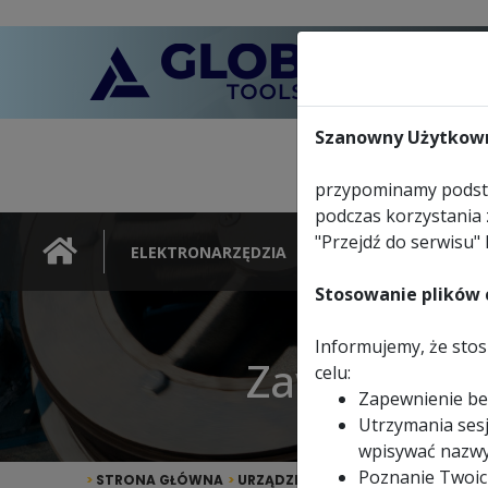
Szanowny Użytkown
przypominamy podsta
podczas korzystania 
"Przejdź do serwisu" 
ELEKTRONARZĘDZIA
NARZĘDZIA
Stosowanie plików c
Informujemy, że stosu
Zawiesie w
celu:
Zapewnienie be
Utrzymania sesj
wpisywać nazwy
Poznanie Twoic
>
STRONA GŁÓWNA
>
URZĄDZENIA REKREACYJNE
>
CZĘŚC