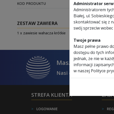
Administrator serwi
KOD PRODUKTU
GLOB-WN-
Administratorem tych 
Białej, ul. Sobieski
skontaktować się z 
ZESTAW ZAWIERA
swój sprzeciw wobec 
1 x zawiesie wahacza krótkie
Twoje prawa
Masz pełne prawo do
dostępu do tych infor
jednak, że nie w każ
Masz problem z do
informacji zapisanyc
w naszej Polityce pry
Nasi doradcy pomogą C
STREFA KLIENTA
ZAS
>
LOGOWANIE
>
REG