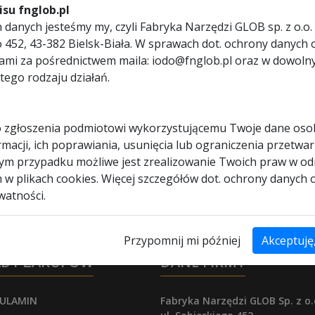
su fnglob.pl
ZAW-KR
danych jesteśmy my, czyli Fabryka Narzędzi GLOB sp. z o.o. 
ego 452, 43-382 Bielsk-Biała. W sprawach dot. ochrony dany
nami za pośrednictwem maila: iodo@fnglob.pl oraz w dowol
tego rodzaju działań.
 zgłoszenia podmiotowi wykorzystującemu Twoje dane os
macji, ich poprawiania, usunięcia lub ograniczenia przetwar
dym przypadku możliwe jest zrealizowanie Twoich praw w od
borem narzędzi?
h w plikach cookies. Więcej szczegółów dot. ochrony danych
watności.
i wybrać najlepsze rozwiązanie!
Przypomnij mi później
Akceptuję
ADY ZAKUPÓW
DANE FIRMY
ULAMIN
Fabryka Narzędzi GLOB Sp. z o.