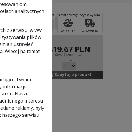
eresowaniom
elach analitycznych i
e
ch z serwisu, w ww.
od 9.99 PLN
w 24 godziny
orzystywania plików
zmian ustawień,
819.67 PLN
a. Więcej na temat
Zapytaj o produkt
adające Twoim
y informacje
 stron. Nasze
adnionego interesu
etlane reklamy, były
z naszego serwisu