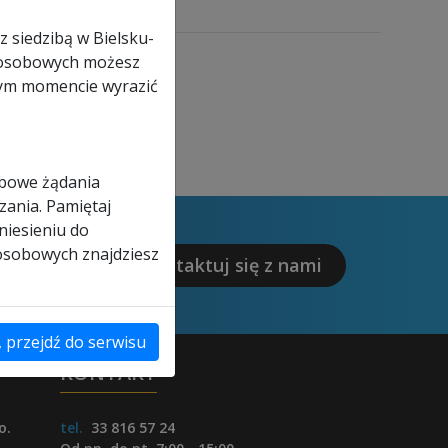
z siedzibą w Bielsku-
ch osobowych możesz
nym momencie wyrazić
obowe żądania
zania. Pamiętaj
niesieniu do
 osobowych znajdziesz
Skontaktuj się z nami
, przejdź do serwisu
KONTAKT
o.
tel.
33 816 57 24