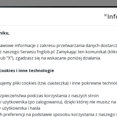
×
In
Zalogu
lub
zar
iku,
wowe informacje z zakresu przetwarzania danych dostarcz
z naszego Serwisu fnglob.pl. Zamykając ten komunikat (klikn
lub "X"), zgadzasz się na wskazane poniżej działania.
URZĄDZENIA
WYBIERZ
KONTAKT
REKREACYJNE
SKLEP
ookies i inne technologie
elozadaniowa Evolution
jemy pliki cookies (tzw. ciasteczka) i inne pokrewne techno
pilarek
zpieczeństwa podczas korzystania z naszych stron
i użytkownika (po zalogowaniu), dzięki której nie musisz na
 użytkownika i hasła
h preferencji na podstawie sposobu korzystania z naszego 
CZOWE
>
PIŁA WIDIOWA TCT WIELOZADANIOWA EVOLUTION RAGE 185MM / 20