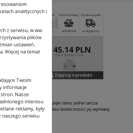
eresowaniom
elach analitycznych i
iowa Evolution
ister)
ch z serwisu, w ww.
od 9.99 PLN
w 24 godziny
orzystywania plików
zmian ustawień,
145.14 PLN
a. Więcej na temat
Zapytaj o produkt
adające Twoim
y informacje
 stron. Nasze
adnionego interesu
ych węglików spiekanych. Dzięki temu jedna tarcza
etlane reklamy, były
 oraz tworzyw sztucznych bez konieczności jej wymiany.
z naszego serwisu