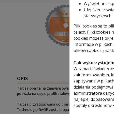
Wyświetlanie s
Ulepszenie świa
statystycznych
Pliki cookies są to 
celach. Pliki cookies
cookies możesz okreś
informacje w plikach
plików cookies znajdz
Tak wykorzystujem
W ramach świadczony
zainteresowaniom, k
OPIS
zapisywane w plikach
działania podejmowa
Tarcza oparta na zaawansowanej technologii RAGE bazując
administratora danyc
pozwala na cięcie profili stalowych o maksymalnej grubo
najlepiej dopasowan
Tarcza przystosowana do pilarek i przecinarek RAGE.
zostały określone w 
Technologia RAGE została opatentowana przez firmę Evo