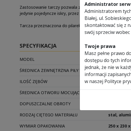
Administrator serwi
Zastosowanie tarczy pozwala zaoszczędzić czas, nie wystę
Administratorem tych 
jedynie pojedyncze iskry, przez co technologia cięcia ta
Białej, ul. Sobieski
skontaktować się z 
Tarcza przeznaczona do pilarek firmy Evolution.
swój sprzeciw wobec 
SPECYFIKACJA
Twoje prawa
Masz pełne prawo do
MODEL
R185TCT-2
dostępu do tych infor
jednak, że nie w każ
ŚREDNICA ZEWNĘTRZNA PIŁY WIDIOWEJ
185 mm
informacji zapisanyc
w naszej Polityce pry
ILOŚĆ ZĘBÓW
20 z
ŚREDNICA OTWORU MOCUJĄCEGO
20 mm
DOPUSZCZALNE OBROTY
3500 obr./
RODZAJ CIĘTEGO MATERIAŁU
stal, alum
WYMIAR OPAKOWANIA
250 x 230 