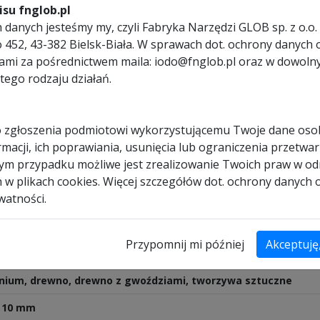
su fnglob.pl
puje konieczność wymiany narzędzia przy zmianie rodzaju ciętego m
danych jesteśmy my, czyli Fabryka Narzędzi GLOB sp. z o.o. 
rczami wielozadaniowymi Evolution RAGE jest niezwykle bezpieczna, 
ego 452, 43-382 Bielsk-Biała. W sprawach dot. ochrony dany
nami za pośrednictwem maila: iodo@fnglob.pl oraz w dowol
tego rodzaju działań.
 zgłoszenia podmiotowi wykorzystującemu Twoje dane os
0CS
macji, ich poprawiania, usunięcia lub ograniczenia przetwar
dym przypadku możliwe jest zrealizowanie Twoich praw w od
h w plikach cookies. Więcej szczegółów dot. ochrony danych
watności.
Przypomnij mi później
Akceptuję
min.
inium, drewno, drewno z gwoździami, tworzywa sztuczne
x 10 mm