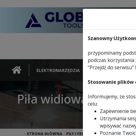
Szanowny Użytkown
przypominamy podsta
podczas korzystania 
"Przejdź do serwisu" 
ELEKTRONARZĘDZIA
NARZĘDZIA
Stosowanie plików c
Piła widiowa TCT wi
Informujemy, że stosu
celu:
Zapewnienie be
Utrzymania sesj
wpisywać nazwy
Poznanie Twoic
>
STRONA GŁÓWNA
>
PIŁY I FREZY TARCZOWE
>
PIŁY TAR