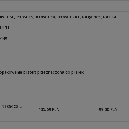
85CCSL, R185CCS, R185CCSX, R185CCSX+, Rage 185, RAGE4
ULTI
2115
opakowanie blister) przeznaczona do pilarek
 R185CCS z
405.69 PLN
499.00 PLN