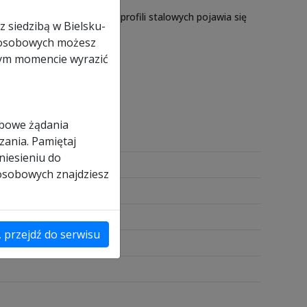
ateriału. Podczas cięcia profili stalowych pojawia się
z siedzibą w Bielsku-
wygodna i szybka.
ch osobowych możesz
nym momencie wyrazić
obowe żądania
zania. Pamiętaj
niesieniu do
 osobowych znajdziesz
, przejdź do serwisu