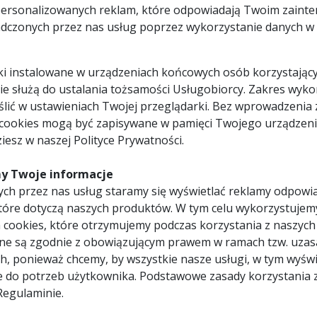
personalizowanych reklam, które odpowiadają Twoim zaint
0849713072115
EVO-185-MULTI
dczonych przez nas usług poprzez wykorzystanie danych w c
R185TCT-20CS
1 x Piła widiowa wielozadan
185mm / 20z (opakowanie bl
pliki instalowane w urządzeniach końcowych osób korzystający
185 mm
przeznaczona do pilarek
20 z
 nie służą do ustalania tożsamości Usługobiorcy. Zakres wyk
20 mm
3500 obr./min.
lić w ustawieniach Twojej przeglądarki. Bez wprowadzenia 
stal,
 cookies mogą być zapisywane w pamięci Twojego urządzeni
aluminium, drewno, drewno z
gwoździami, tworzywa sztuczne
iesz w naszej Polityce Prywatności.
0,3 kg
RAGE-
b, R185CCSL, R185CCS, R185CCSX,
y Twoje informacje
R185CCSX+, Rage 185, RAGE4
ch przez nas usług staramy się wyświetlać reklamy odpowi
tóre dotyczą naszych produktów. W tym celu wykorzystujem
 cookies, które otrzymujemy podczas korzystania z naszych
ne są zgodnie z obowiązującym prawem w ramach tzw. uzas
ej na specjalnej konstrukcji uzębienia oraz zastosowaniu specjaln
h, ponieważ chcemy, by wszystkie nasze usługi, w tym wyświ
ści ścianki 3mm, aluminiowych, drewna (nawet drewna z gwoździami)
e do potrzeb użytkownika. Podstawowe zasady korzystania 
Regulaminie.
lution Power Tools.