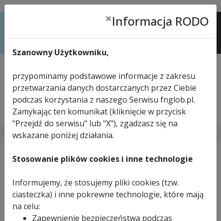
×
Informacja RODO
Menu
Szanowny Użytkowniku,
przypominamy podstawowe informacje z zakresu
przetwarzania danych dostarczanych przez Ciebie
podczas korzystania z naszego Serwisu fnglob.pl.
Zamykając ten komunikat (kliknięcie w przycisk
tel.
33 816 57 24
"Przejdź do serwisu" lub "X"), zgadzasz się na
>
STRONA GŁÓWNA
>
NOŻE TAŚMOWE
wskazane poniżej działania.
Stosowanie plików cookies i inne technologie
Noże taśmowe produkcji Fabryki Narzędzi GLOB, są
Informujemy, że stosujemy pliki cookies (tzw.
wykonane z wysokiej jakości stali wysokowęglowej o
ciasteczka) i inne pokrewne technologie, które mają
twardości 43-45 HRC.
na celu:
Do produkcji noży taśmowych użyta jest tylko
Zapewnienie bezpieczeństwa podczas
najlepsza stal od dostawców z Niemiec, Szwecji i