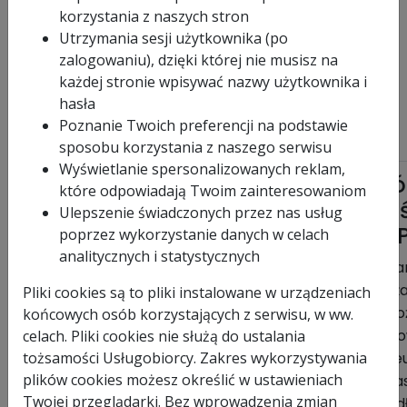
korzystania z naszych stron
Włoch.
Noże taśmowe zgrzewamy we własnej, nowoczesnej
Utrzymania sesji użytkownika (po
zgrzewalni na zgrzewarkach numerycznych firmy IDEAL.
zalogowaniu), dzięki której nie musisz na
Wieloletnie doświadczenie w produkcji noży
każdej stronie wpisywać nazwy użytkownika i
taśmowych gwarantuje Państwu wysoką jakość
hasła
oferowanych noży, fachowe doradztwo i zadowolenie
Poznanie Twoich preferencji na podstawie
z otrzymanego produktu.
sposobu korzystania z naszego serwisu
Wyświetlanie spersonalizowanych reklam,
Nó
które odpowiadają Twoim zainteresowaniom
ta
Ulepszenie świadczonych przez nas usług
WP
poprzez wykorzystanie danych w celach
analitycznych i statystycznych
A
Cha
noża
Pliki cookies są to pliki instalowane w urządzeniach
- n
końcowych osób korzystających z serwisu, w ww.
suro
celach. Pliki cookies nie służą do ustalania
tożsamości Usługobiorcy. Zakres wykorzystywania
i ni
plików cookies możesz określić w ustawieniach
- za
Twojej przeglądarki. Bez wprowadzenia zmian
wed