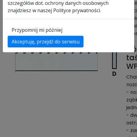
- za
szczegółów dot. ochrony danych osobowych
znajdziesz w naszej Polityce prywatności.
cięc
tapi
twar
Przypomnij mi później
twor
Akceptuję, przejdź do serwisu
Nó
ta
WP
D
Cha
noża
- n
ząb
jedn
- dw
ostr
- za