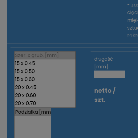
- za
cięc
mię
sztu
tekt
długość
[mm]
netto /
szt.