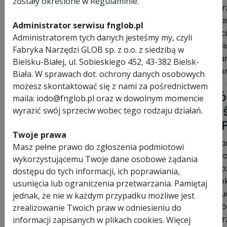
zostały określone w Regulaminie.
ostr
- za
Administrator serwisu fnglob.pl
cięc
Administratorem tych danych jesteśmy my, czyli
tapi
Fabryka Narzędzi GLOB sp. z o.o. z siedzibą w
twar
Bielsku-Białej, ul. Sobieskiego 452, 43-382 Bielsk-
twor
Biała. W sprawach dot. ochrony danych osobowych
możesz skontaktować się z nami za pośrednictwem
Nó
maila: iodo@fnglob.pl oraz w dowolnym momencie
ta
wyrazić swój sprzeciw wobec tego rodzaju działań.
WP
Twoje prawa
E
Cha
Masz pełne prawo do zgłoszenia podmiotowi
noża
wykorzystującemu Twoje dane osobowe żądania
- n
dostępu do tych informacji, ich poprawiania,
ząb
usunięcia lub ograniczenia przetwarzania. Pamiętaj
dwu
jednak, że nie w każdym przypadku możliwe jest
- ob
zrealizowanie Twoich praw w odniesieniu do
ostr
informacji zapisanych w plikach cookies. Więcej