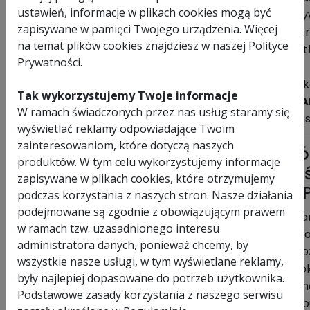
ustawień, informacje w plikach cookies mogą być
indy
zapisywane w pamięci Twojego urządzenia. Więcej
pot
na temat plików cookies znajdziesz w naszej Polityce
użyt
Prywatności.
Wyk
Tak wykorzystujemy Twoje informacje
STA
W ramach świadczonych przez nas usług staramy się
czas
wyświetlać reklamy odpowiadające Twoim
zainteresowaniom, które dotyczą naszych
Nó
produktów. W tym celu wykorzystujemy informacje
ta
zapisywane w plikach cookies, które otrzymujemy
WP
podczas korzystania z naszych stron. Nasze działania
D
podejmowane są zgodnie z obowiązującym prawem
Cha
w ramach tzw. uzasadnionego interesu
noża
administratora danych, ponieważ chcemy, by
- n
wszystkie nasze usługi, w tym wyświetlane reklamy,
ząb
były najlepiej dopasowane do potrzeb użytkownika.
jedn
Podstawowe zasady korzystania z naszego serwisu
- ob