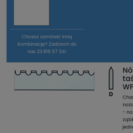
Chcesz zamówić inną
kombinację? Zadzwoń do
nas 33 816 57 24!
Nó
ta
WP
D
Cha
noża
- n
ząb
jedn