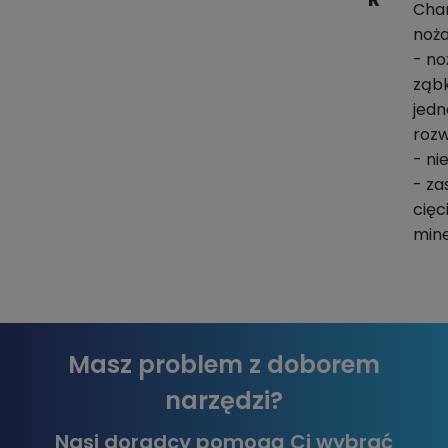
Cha
noża
- n
ząb
jedn
rozw
- ni
- za
cięc
mine
Masz problem z doborem
narzędzi?
Nasi doradcy pomogą Ci wybrać