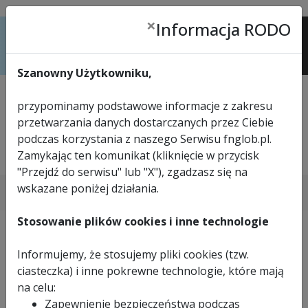
×
Informacja RODO
Menu
Szanowny Użytkowniku,
przypominamy podstawowe informacje z zakresu
przetwarzania danych dostarczanych przez Ciebie
podczas korzystania z naszego Serwisu fnglob.pl.
Zamykając ten komunikat (kliknięcie w przycisk
tel.
33 816 57 24
"Przejdź do serwisu" lub "X"), zgadzasz się na
>
STRONA GŁÓWNA
>
ELEKTRONARZĘDZIA
wskazane poniżej działania.
>
SZLIFIERKI I POLERKI
>
POLERKA DO STALI I KAMIENIA AGP RP160
Stosowanie plików cookies i inne technologie
Informujemy, że stosujemy pliki cookies (tzw.
ciasteczka) i inne pokrewne technologie, które mają
na celu:
Zapewnienie bezpieczeństwa podczas