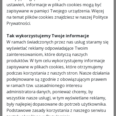
tle konkurencyjnych produktów solidnym wykonaniem oraz
ustawień, informacje w plikach cookies mogą być
dużą mocą. Silnik 1200W zapewnia komfort podczas
zapisywane w pamięci Twojego urządzenia. Więcej
wszelkich prac związanych z obróbką stali począwszy od
na temat plików cookies znajdziesz w naszej Polityce
wstępnej obróbki, a kończąc na polerowaniu.
Prywatności.
Bogate wyposażenie, płynna regulacja prędkości obrotowej i
wysoka jakość wykonania gwarantują satysfakcję z
użytkowania.
Tak wykorzystujemy Twoje informacje
W ramach świadczonych przez nas usług staramy się
Polerka kątowa charakteryzuje się wysokim momentem
wyświetlać reklamy odpowiadające Twoim
obrotowym, umożliwiając pracę w takich zastosowaniach
zainteresowaniom, które dotyczą naszych
jak:
produktów. W tym celu wykorzystujemy informacje
- polerowania na wysoki połysk powierzchni ze stali
zapisywane w plikach cookies, które otrzymujemy
szlachetnej,
- polerowania na wysoki połysk powierzchni z kamienia
podczas korzystania z naszych stron. Nasze działania
- polerowania lakieru samochodowego.
podejmowane są zgodnie z obowiązującym prawem
w ramach tzw. uzasadnionego interesu
administratora danych, ponieważ chcemy, by
SPECYFIKACJA
wszystkie nasze usługi, w tym wyświetlane reklamy,
były najlepiej dopasowane do potrzeb użytkownika.
MOC SILNIKA
1200 W
Podstawowe zasady korzystania z naszego serwisu