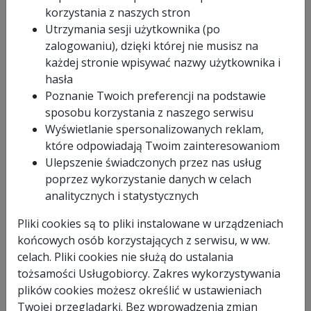
korzystania z naszych stron
Utrzymania sesji użytkownika (po
AGP-RP160
zalogowaniu), dzięki której nie musisz na
każdej stronie wpisywać nazwy użytkownika i
hasła
Poznanie Twoich preferencji na podstawie
od 9.99 PLN
w 24 godziny
sposobu korzystania z naszego serwisu
Wyświetlanie spersonalizowanych reklam,
które odpowiadają Twoim zainteresowaniom
1200 W
1 x polerka do kamienia AGP RP160,
1 x tarcza polerska na rzep,
RP160
1 x pad polerujący z gąbki o średnicy
1000 -
Ulepszenie świadczonych przez nas usług
150mm,
2400 obr./min.
1 x standardowy uchwyt,
max 150 mm
1 x instrukcja obsługi w języku polskim,
M14
poprzez wykorzystanie danych w celach
1 x karta gwarancyjna (okres gwarancji 12
500 x 200 x 100
miesięcy).
mm
analitycznych i statystycznych
3 kg
1,47 PLN z VAT
Rodzaj gwarancji:
door-to-door
Pliki cookies są to pliki instalowane w urządzeniach
końcowych osób korzystających z serwisu, w ww.
celach. Pliki cookies nie służą do ustalania
tożsamości Usługobiorcy. Zakres wykorzystywania
OPIS
plików cookies możesz określić w ustawieniach
Polerka do kamienia firmy AGP model RP160 wyróżnia się na
Twojej przeglądarki. Bez wprowadzenia zmian