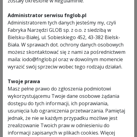
zostały określone w Regulaminie.
MODEL
RP160
PRĘDKOŚĆ
1000 - 2400 obr./min.
Administrator serwisu fnglob.pl
OBROTOWA
Administratorem tych danych jesteśmy my, czyli
(BEZ
Fabryka Narzędzi GLOB sp. z o.o. z siedzibą w
OBCIĄZANIA)
Bielsku-Białej, ul. Sobieskiego 452, 43-382 Bielsk-
Biała. W sprawach dot. ochrony danych osobowych
ŚREDNICA
max 150 mm
TARCZY
możesz skontaktować się z nami za pośrednictwem
maila: iodo@fnglob.pl oraz w dowolnym momencie
GWINT
M14
wyrazić swój sprzeciw wobec tego rodzaju działań.
WRZECIONA
WYMIARY (DŁ
500 x 200 x 100 mm
Twoje prawa
X SZER. X
Masz pełne prawo do zgłoszenia podmiotowi
WYS.)
wykorzystującemu Twoje dane osobowe żądania
dostępu do tych informacji, ich poprawiania,
WAGA
3 kg
usunięcia lub ograniczenia przetwarzania. Pamiętaj
RODZAJ
door-to-door
jednak, że nie w każdym przypadku możliwe jest
GWARANCJI
zrealizowanie Twoich praw w odniesieniu do
informacji zapisanych w plikach cookies. Więcej
KGO
1,47 PLN z VAT