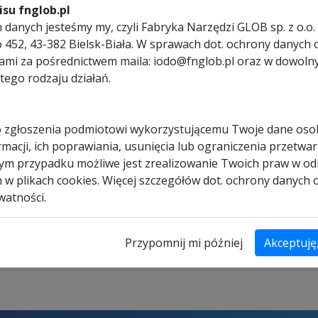
su fnglob.pl
danych jesteśmy my, czyli Fabryka Narzędzi GLOB sp. z o.o. 
ego 452, 43-382 Bielsk-Biała. W sprawach dot. ochrony dany
nami za pośrednictwem maila: iodo@fnglob.pl oraz w dowol
113
tego rodzaju działań.
 zgłoszenia podmiotowi wykorzystującemu Twoje dane os
macji, ich poprawiania, usunięcia lub ograniczenia przetwar
85SMS (para).
dym przypadku możliwe jest zrealizowanie Twoich praw w od
h w plikach cookies. Więcej szczegółów dot. ochrony danych
watności.
wadnicami
646.34 PLN
795.00 PLN
Przypomnij mi później
Akceptuję
ą 185mm