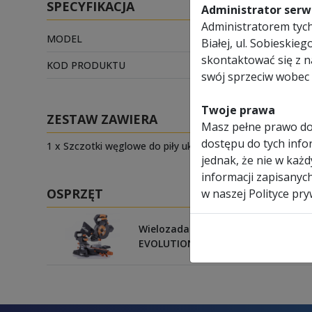
SPECYFIKACJA
Administrator serwi
Administratorem tych 
MODEL
046-0113
Białej, ul. Sobieski
skontaktować się z 
KOD PRODUKTU
EVO-046-0
swój sprzeciw wobec 
Twoje prawa
ZESTAW ZAWIERA
Masz pełne prawo do
dostępu do tych infor
1 x Szczotki węglowe do piły ukośnej z prowadnicami R1
jednak, że nie w każ
informacji zapisanyc
OSPRZĘT
w naszej Polityce pry
Wielozadaniowa piła ukośna z pro
EVOLUTION R185SMS PLUS z tarcz