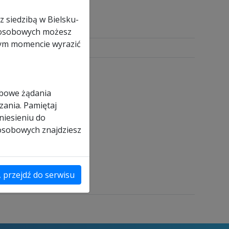
z siedzibą w Bielsku-
ch osobowych możesz
nym momencie wyrazić
obowe żądania
zania. Pamiętaj
niesieniu do
 osobowych znajdziesz
, przejdź do serwisu
szt.