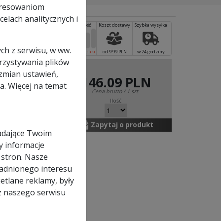
eresowaniom
elach analitycznych i
 ukośnej z
a).
ch z serwisu, w ww.
od 9.99 PLN
w 24 godziny
orzystywania plików
zmian ustawień,
146.09 PLN
a. Więcej na temat
Zapytaj o produkt
adające Twoim
y informacje
 stron. Nasze
adnionego interesu
etlane reklamy, były
z naszego serwisu