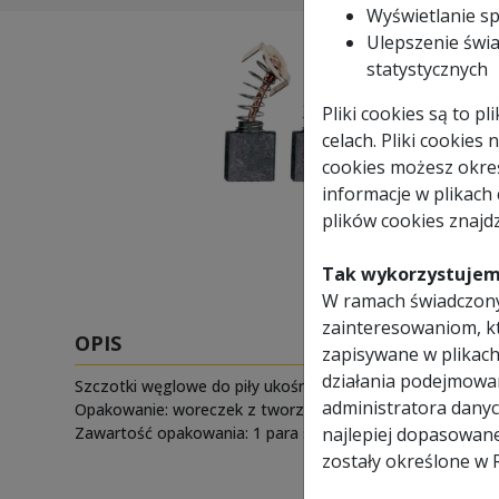
Wyświetlanie s
Ulepszenie świa
statystycznych
Pliki cookies są to 
celach. Pliki cookies
cookies możesz okreś
informacje w plikach
plików cookies znajdz
Tak wykorzystujem
W ramach świadczony
zainteresowaniom, k
OPIS
zapisywane w plikach
działania podejmowa
Szczotki węglowe do piły ukośnej z prowadnicami Evolut
administratora danyc
Opakowanie: woreczek z tworzywa sztucznego.
Zawartość opakowania: 1 para szczotek węglowych.
najlepiej dopasowan
zostały określone w 