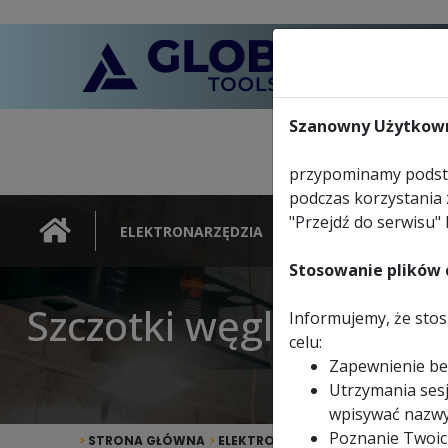
Szanowny Użytkown
przypominamy podsta
podczas korzystania 
"Przejdź do serwisu" 
ELEKTRONARZĘDZIA
NARZĘDZIA
Stosowanie plików c
Szczotki węglowe do p
Informujemy, że stosu
celu:
Zapewnienie be
Utrzymania sesj
wpisywać nazwy
Poznanie Twoic
>
STRONA GŁÓWNA
>
ELEKTRONARZĘDZIA
>
POZOSTAŁE