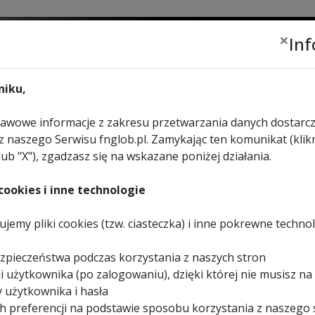
×
In
Zalogu
lub
zar
iku,
wowe informacje z zakresu przetwarzania danych dostarcz
z naszego Serwisu fnglob.pl. Zamykając ten komunikat (klikn
lub "X"), zgadzasz się na wskazane poniżej działania.
URZĄDZENIA
WYBIERZ
KONTAKT
REKREACYJNE
SKLEP
ookies i inne technologie
iły ukośnej z prowadni
jemy pliki cookies (tzw. ciasteczka) i inne pokrewne techno
(para)
zpieczeństwa podczas korzystania z naszych stron
i użytkownika (po zalogowaniu), dzięki której nie musisz na
 użytkownika i hasła
h preferencji na podstawie sposobu korzystania z naszego 
>
SZCZOTKI WĘGLOWE DO PIŁY UKOŚNEJ Z PROWADNICAMI EVOLUTION R185S