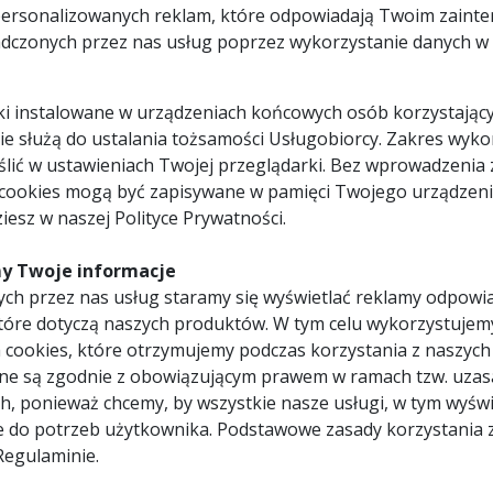
personalizowanych reklam, które odpowiadają Twoim zaint
EVO-046-0113
dczonych przez nas usług poprzez wykorzystanie danych w c
046-0113
1 x Szczotki węglowe do piły
prowadnicami R185SMS (par
pliki instalowane w urządzeniach końcowych osób korzystający
 nie służą do ustalania tożsamości Usługobiorcy. Zakres wyk
lić w ustawieniach Twojej przeglądarki. Bez wprowadzenia 
 cookies mogą być zapisywane w pamięci Twojego urządzeni
iesz w naszej Polityce Prywatności.
y Twoje informacje
ch przez nas usług staramy się wyświetlać reklamy odpowi
tóre dotyczą naszych produktów. W tym celu wykorzystujem
 cookies, które otrzymujemy podczas korzystania z naszych
ne są zgodnie z obowiązującym prawem w ramach tzw. uzas
ion Power Tools R185SMS.
h, ponieważ chcemy, by wszystkie nasze usługi, w tym wyświ
e do potrzeb użytkownika. Podstawowe zasady korzystania 
Regulaminie.