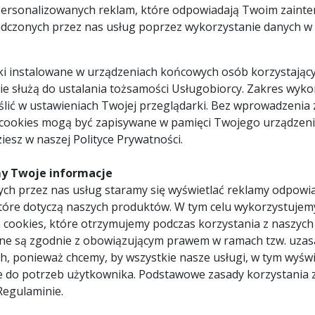
personalizowanych reklam, które odpowiadają Twoim zaint
MORSE-PTA-MC
dczonych przez nas usług poprzez wykorzystanie danych w c
ostrze jednostronne
50 x brzeszczot do piły szab
wybranym rozmiarze oraz p
pliki instalowane w urządzeniach końcowych osób korzystający
bi-metal
uzębienia).
50
 nie służą do ustalania tożsamości Usługobiorcy. Zakres wyk
lić w ustawieniach Twojej przeglądarki. Bez wprowadzenia 
 cookies mogą być zapisywane w pamięci Twojego urządzeni
iesz w naszej Polityce Prywatności.
y Twoje informacje
ch przez nas usług staramy się wyświetlać reklamy odpowi
tóre dotyczą naszych produktów. W tym celu wykorzystujem
lt wykonane z wysokiej jakości stali bimetalicznej zapewniającej 
 cookies, które otrzymujemy podczas korzystania z naszych
ubości 6,4mm .
ne są zgodnie z obowiązującym prawem w ramach tzw. uzas
h, ponieważ chcemy, by wszystkie nasze usługi, w tym wyświ
e do potrzeb użytkownika. Podstawowe zasady korzystania 
iającej dłuższą żywotność ostrza,
Regulaminie.
ry, tj. sztywność oraz elastyczność - przy różnych zastosowaniach,