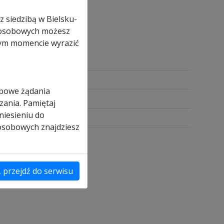
z siedzibą w Bielsku-
ch osobowych możesz
nym momencie wyrazić
obowe żądania
zania. Pamiętaj
niesieniu do
 osobowych znajdziesz
, przejdź do serwisu