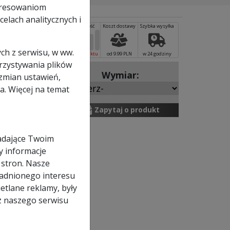
eresowaniom
elach analitycznych i
lastej (o
odziałce
ch z serwisu, w ww.
od 9.99 PLN
w 24 godziny
orzystywania plików
zmian ustawień,
a. Więcej na temat
Zapytaj o produkt
adające Twoim
y informacje
długą żywotność ostrza.
 stron. Nasze
adnionego interesu
etlane reklamy, były
z naszego serwisu