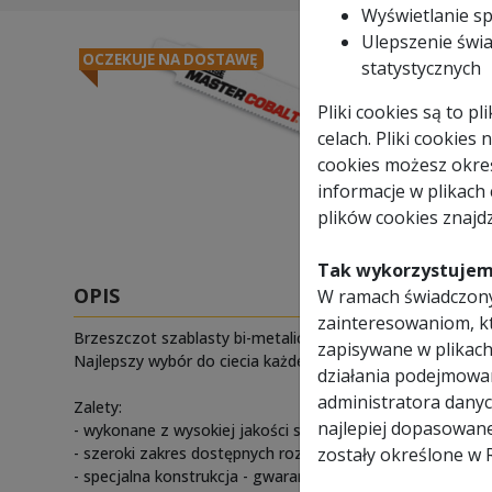
Wyświetlanie s
Ulepszenie świa
OCZEKUJE NA DOSTAWĘ
statystycznych
Pliki cookies są to 
celach. Pliki cookies
cookies możesz okreś
informacje w plikach
plików cookies znajdz
Tak wykorzystujem
OPIS
W ramach świadczony
zainteresowaniom, k
Brzeszczot szablasty bi-metaliczny MK MORSE Master Coba
zapisywane w plikach
Najlepszy wybór do ciecia każdego rodzaju metalu do gr
działania podejmowa
administratora danyc
Zalety:
najlepiej dopasowan
- wykonane z wysokiej jakości stali bi-metalicznej zapewn
- szeroki zakres dostępnych rozmiarów oraz podziałek,
zostały określone w 
- specjalna konstrukcja - gwarantują odpowiednie paramet