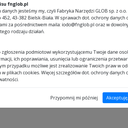
dardowe uchwyty montażowe.
su fnglob.pl
danych jesteśmy my, czyli Fabryka Narzędzi GLOB sp. z o.o. 
ego 452, 43-382 Bielsk-Biała. W sprawach dot. ochrony dany
nami za pośrednictwem maila: iodo@fnglob.pl oraz w dowol
tego rodzaju działań.
nostronne
 zgłoszenia podmiotowi wykorzystującemu Twoje dane os
macji, ich poprawiania, usunięcia lub ograniczenia przetwar
dym przypadku możliwe jest zrealizowanie Twoich praw w od
A-MC
h w plikach cookies. Więcej szczegółów dot. ochrony danych
watności.
Przypomnij mi później
Akceptuję
 oraz podziałce uzębienia).