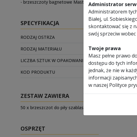
- brzeszczoty bagnetowe Master Cobalt posiadają stan
Administrator serwi
Administratorem tych 
Białej, ul. Sobieski
SPECYFIKACJA
skontaktować się z 
swój sprzeciw wobec 
RODZAJ OSTRZA
ostrze jed
Twoje prawa
RODZAJ MATERIAŁU
bi-metal
Masz pełne prawo do
LICZBA SZTUK W OPAKOWANIU
50
dostępu do tych infor
jednak, że nie w każ
KOD PRODUKTU
MORSE-PT
informacji zapisanyc
w naszej Polityce pry
ZESTAW ZAWIERA
50 x brzeszczot do piły szablastej (o wybranym rozmiarze
OSPRZĘT