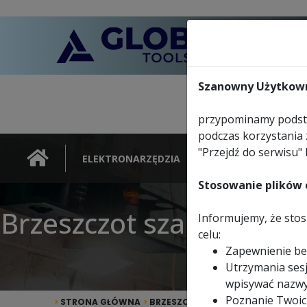
Szanowny Użytkown
przypominamy podsta
podczas korzystania 
"Przejdź do serwisu" 
ELEKTRONARZĘDZIA
NARZĘDZIA
Stosowanie plików c
Brzeszczot szablasty b
Informujemy, że stosu
celu:
Zapewnienie be
Utrzymania sesj
wpisywać nazwy
Poznanie Twoic
>
STRONA GŁÓWNA
>
BRZESZCZOTY
>
DO PIŁ SZABLASTY