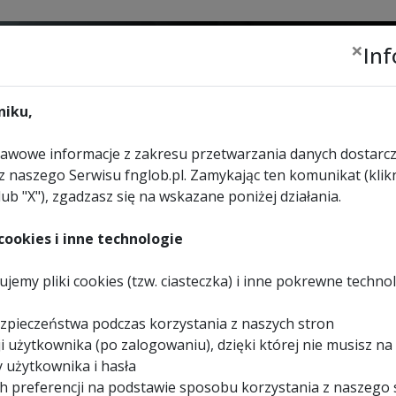
×
In
Zalogu
lub
zar
iku,
wowe informacje z zakresu przetwarzania danych dostarcz
z naszego Serwisu fnglob.pl. Zamykając ten komunikat (klikn
lub "X"), zgadzasz się na wskazane poniżej działania.
URZĄDZENIA
WYBIERZ
KONTAKT
REKREACYJNE
SKLEP
ookies i inne technologie
imetaliczny MK MORSE M
jemy pliki cookies (tzw. ciasteczka) i inne pokrewne techno
sztuk
zpieczeństwa podczas korzystania z naszych stron
i użytkownika (po zalogowaniu), dzięki której nie musisz na
 użytkownika i hasła
h preferencji na podstawie sposobu korzystania z naszego 
CH
>
BRZESZCZOT SZABLASTY BIMETALICZNY MK MORSE MASTER COBALT KO